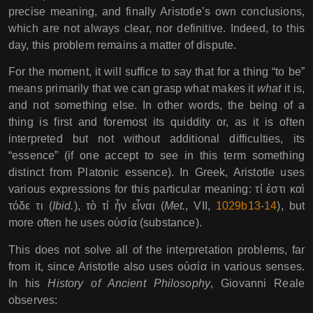
precise meaning, and finally Aristotle’s own conclusions,
which are not always clear, nor definitive. Indeed, to this
day, this problem remains a matter of dispute.
For the moment, it will suffice to say that for a thing “to be”
means primarily that we can grasp what makes it
what
it is,
and not something else. In other words, the being of a
thing is first and foremost its quiddity or, as it is often
interpreted but not without additional difficulties, its
“essence” (if one accept to see in this term something
distinct from Platonic essence). In Greek, Aristotle uses
various expressions for this particular meaning: τί ἐστι καὶ
τόδε τι (
Ibid.
), τὸ τί ἦν εἶναι (
Met.
, VII,
1029b13-14
), but
more often he uses οὐσία (substance).
This does not solve all of the interpretation problems, far
from it, since Aristotle also uses οὐσία in various senses.
In his
History of Ancient Philosophy
, Giovanni Reale
observes: