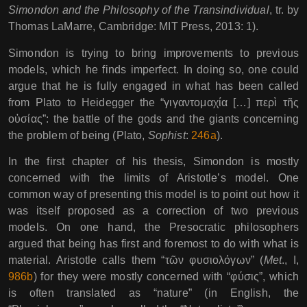
Simondon and the Philosophy of the Transindividual
, tr. by
Thomas LaMarre, Cambridge: MIT Press, 2013: 1).
Simondon is trying to bring improvements to previous
models, which he finds imperfect. In doing so, one could
argue that he is fully engaged in what has been called
from Plato to Heidegger the “γιγαντομαχία […] περὶ τῆς
οὐσίας”: the battle of the gods and the giants concerning
the problem of being (Plato,
Sophist
:
246a
).
In the first chapter of his thesis, Simondon is mostly
concerned with the limits of Aristotle’s model. One
common way of presenting this model is to point out how it
was itself proposed as a correction of two previous
models. On one hand, the Presocratic philosophers
argued that being has first and foremost to do with what is
material. Aristotle calls them “τῶν φυσιολόγων” (
Met
., I,
986b
) for they were mostly concerned with “φύσις”, which
is often translated as “nature” (in English, the