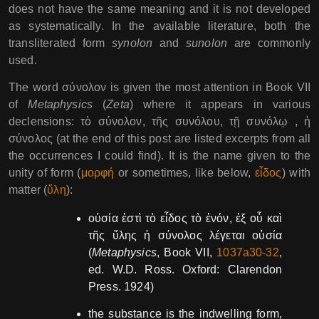
does not have the same meaning and it is not developed
as systematically. In the available literature, both the
transliterated form
synolon
and
sunolon
are commonly
used.
The word σύνολον is given the most attention in Book VII
of
Metaphysics
(
Zeta
) where it appears in various
declensions: τὸ σύνολον, τῆς συνόλου, τῇ συνόλῳ , ἡ
σύνολος (at the end of this post are listed excerpts from all
the occurrences I could find). It is the name given to the
unity of form (
μορφή
or sometimes, like below,
εἶδος
) with
matter (
ὕλη
):
οὐσία ἐστὶ τὸ εἶδος τὸ ἐνόν, ἐξ οὗ καὶ
τῆς ὕλης ἡ σύνολος λέγεται οὐσία
(
Metaphysics
, Book VII,
1037a30-32
,
ed. W.D. Ross. Oxford: Clarendon
Press. 1924)
the substance is the indwelling form,