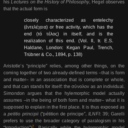
his
Lectures on the History of Philosophy
, Hegel observes
that the actual form is
closely characterized as entelechy
(ἐντελέχεια) or free activity, which has the
end (τό τέλος) in itself, and is the
realization of this end. (Vol. II, tr. E.S.
Haldane, London: Kegan Paul, Trench,
Trübner & Co., 1894, p. 138)
Aristotle’s “principle” relies, among other things, on the
coming together of two already-defined terms –that is form
and matter– in an association that is complete or whole,
and that can stands for itself: the σύνολον as an individual.
Simondon argues that the hylemorphic model actually
assumes –in the being of both form and matter– what it is
supposed to explain in the first place. It is thus exposed as
a
petitio principii
(“pétition de principe”,
ILNFI
: 39; Garelli
prefers to use the broader category of paralogism in his
2
“Introduction”)
. Basically while the hylomorphic model