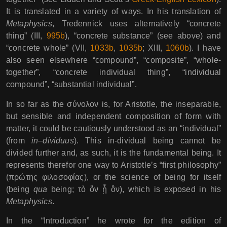
It is translated in a variety of ways. In his translation of
Metaphysics
, Tredennick uses alternatively “concrete
thing” (III,
995b
), “concrete substance” (see above) and
“concrete whole” (VII,
1033b
,
1035b
; XIII,
1060b
). I have
also seen elsewhere “compound”, “composite”, “whole-
together”, “concrete individual thing”, “individual
compound”, “substantial individual”.
In so far as the σύνολον is, for Aristotle, the inseparable,
but sensible and independent composition of form with
matter, it could be cautiously understood as an “individual”
(from
in
–
dividuus
). This in-dividual being cannot be
divided further and, as such, it is the fundamental being. It
represents therefor one way to Aristotle’s “first philosophy”
(πρώτης φιλοσοφίας), or the science of being for itself
(being
qua
being; τὸ ὂν ᾗ ὂν), which is exposed in his
Metaphysics
.
In the “Introduction” he wrote for the edition of