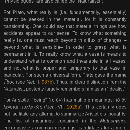
“Physiologues” are also called the “Naturalists”).
For Plato, what really is (i.e. fundamentally, essentially)
cannot be seeked in the material, for it is constantly
transforming. One could say that material things are how
accidents appear to our sense. To know what something
really is, one must reach beyond this flux of changes –
beyond what is sensible– in order to grasp what is
permanent in it. To really know what a vase is means to
understand what is common and invariable in all vases,
and not what is proper and temporary to that vase in
particular. For such a universal form, Plato gave the name
εἶδος (see
Met.
, I,
987b
). Thus, in clear distinction from the
Naturalist, posterity largely remembers him as an “idealist”.
For Aristotle, “being” (τὸ ὂν) has multiple meanings: τὸ ὂν
λέγεται πολλαχῶς (
Met.
, VII,
1028a
). This certainly does
not facilitate any attempt to summarize Aristotle’s thoughts.
The list of meanings contained in the
Metaphysics
encompasses common meanings, candidates for a more