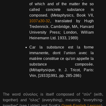
of which and of the matter the so
called concrete substance is
composed. (
Metaphysics
, Book VII,
1037a30-32
, translated by Hugh
Tredennick. Cambridge, MA, Harvard
University Press; London, William
Heinemann Ltd. 1933, 1989)
Car la substance est la forme
immanente, dont l’union avec la
matière constitue ce qu’on appelle la
substance composée.
(
Métaphysique
, tr. J. Tricot, Paris:
Vrin, [1933]1991, pp. 285-286)
The word σύνολος is itself composed of “σύν” (with,
together) and “ολος” (everything), meaning “everything-
together” (see Liddell and Scott’s
Greek-English Lexicon
).