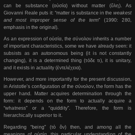
can be substance (οὐσία) without matter (ὕλη). As
Giovanni Reale puts it: “matter is substance in the
weakest
and most improper sense of the term
” (1990: 280,
emphasis in the original).
As an expression of οὐσία, the σύνολον inherits a number
of important characteristics, some we have already seen: it
subsists as an autonomous being (it is not constantly
changing), it is a determined thing (τόδε τι), it is unitary,
and it exists in actuality (ἐντελέχεια).
However, and more importantly for the present discussion,
in Aristotle’s configuration of the σύνολον, the form has the
upper hand. Matter acquires determination through the
form: it depends on the form to actually acquire a
“whatness” or a “quiddity”. Therefore, the form is
hierarchically superior to it.
Regarding “being” (τὸ ὂν) then, and among all the
meanings of οὐσία, this particular understanding of the